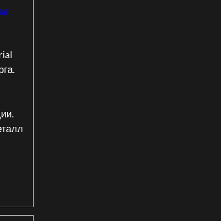
ial
ial
рга.
и
ии.
еталл