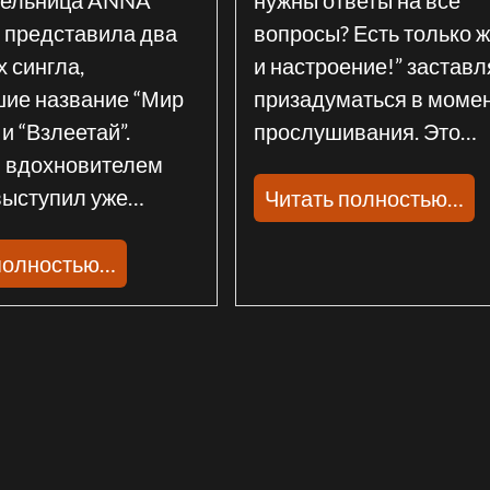
представила два
вопросы? Есть только 
 сингла,
и настроение!” заставл
ие название “Мир
призадуматься в момен
 и “Взлеетай”.
прослушивания. Это…
 вдохновителем
выступил уже…
Читать полностью…
полностью…