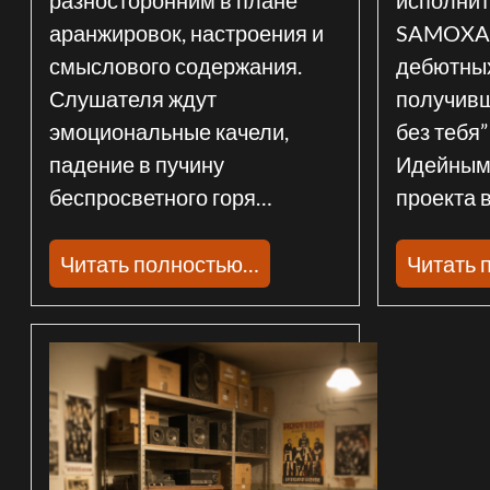
аранжировок, настроения и
SAMOXA 
смыслового содержания.
дебютных
Слушателя ждут
получивш
эмоциональные качели,
без тебя”
падение в пучину
Идейным
беспросветного горя…
проекта 
Читать полностью…
Читать 