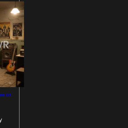
ом от
у