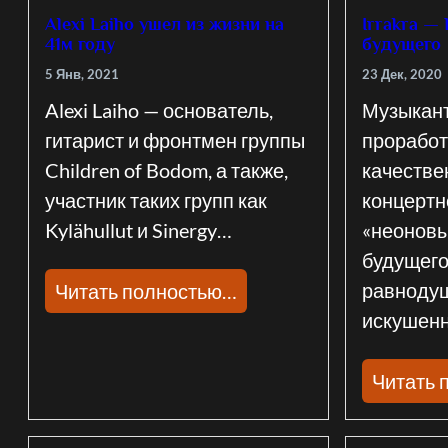
Alexi Laiho ушел из жизни на
Irrakra —
41м году
будущего
5 Янв, 2021
23 Дек, 2020
Alexi Laiho — основатель,
Музыкант
гитарист и фронтмен группы
проработ
Children of Bodom, а также,
качестве
участник таких групп как
концертн
Kylähullut и Sinergy…
«неоновы
будущего
равноду
Читать полностью…
искушен
Читать 