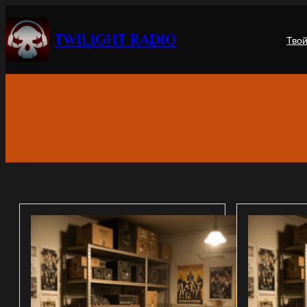
Перейти
к
TWILIGHT RADIO
Тво
содержимому