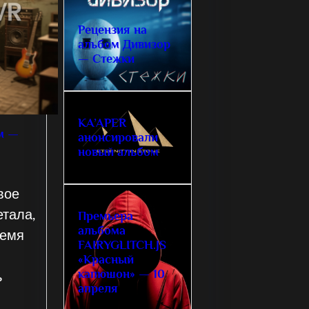
Рецензия на
альбом Дивизор
— Стежки
KA’APER
м —
анонсировали
новый альбом
вое
етала,
Премьера
альбома
ремя
FAIRYGLITCH.JS
«Красный
капюшон» — 10
ь
апреля