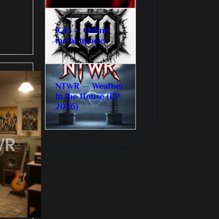
IGO — Online
metal проект
NTWR — Weather
In the House (EP,
2026)