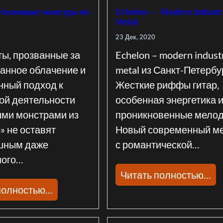
 Неоновые монстры из
Echelon — Modern Industr
Metal
23 Дек, 2020
ы, прозванные за
Echelon – modern industr
анное облачение и
metal из Санкт-Петербу
нный подход к
Жесткие риффы гитар,
ой деятельности
особенная энергетика 
ми монстрами из
проникновенные мелод
» не оставят
Новый современный м
шным даже
с романтической…
ного…
Читать полностью…
полностью…