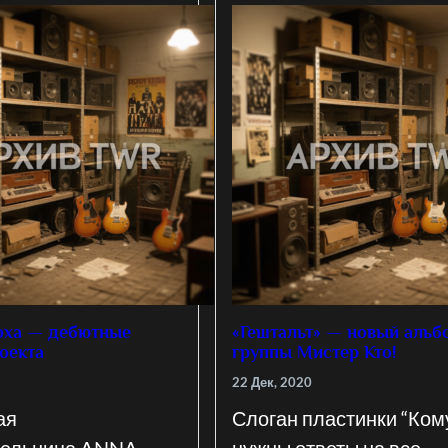
oxa — дебютные
«Гештальт» — новый альб
оекта
группы Мистер Кто!
22 Дек, 2020
ая
Слоган пластинки “Ком
тельница ANNA
нужны ответы на все