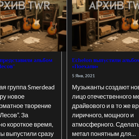
представили альбом
Echelon выпустили альбо
Лесов”
«Поехали»
5 Янв, 2021
ая группа Smerdead
Музыканты создают но
ру новое
лицо отечественного м
рматное творение
драйвового и в то же в
Лесов”. За
лиричного, мощного и
но короткое время,
атмосферного. Сделат
ы выпустили сразу
метал понятным для…