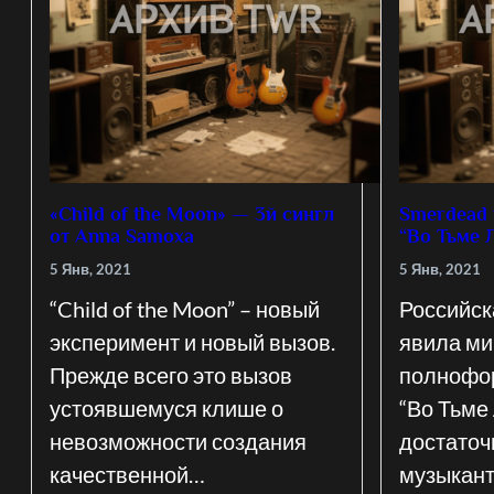
«Child of the Moon» — 3й сингл
Smerdead 
от Anna Samoxa
“Во Тьме 
5 Янв, 2021
5 Янв, 2021
“Child of the Moon” – новый
Российск
эксперимент и новый вызов.
явила ми
Прежде всего это вызов
полнофо
устоявшемуся клише о
“Во Тьме 
невозможности создания
достаточ
качественной…
музыкант