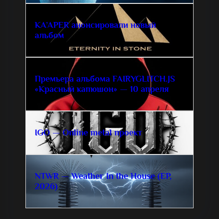
KA’APER анонсировали новый
альбом
Премьера альбома FAIRYGLITCH.JS
«Красный капюшон» — 10 апреля
IGO — Online metal проект
NTWR — Weather In the House (EP,
2026)