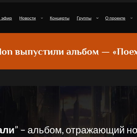
й эфир
Новости
Концерты
Группы
О проекте
lon выпустили альбом — «Пое
али
” – альбом, отражающий но