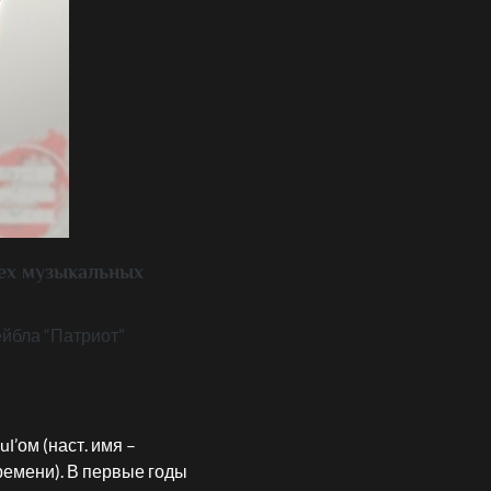
сех музыкальных
ейбла “Патриот”
l’ом (наст. имя –
времени). В первые годы