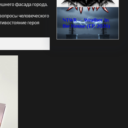
ешнего фасада города.
 вопросы человеческого
NTWR — Weather In
отивостояние героя
the House (EP, 2026)