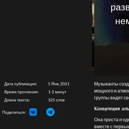
раз
не
Музыканты созда
Дата публикации:
5 Янв, 2021
мощного и атмос
Время прочтения:
1-2 минут
группы видят с
Длина текста:
325 слов
Концепция ал
Поделиться:
Она проста и од
вместе с первыми