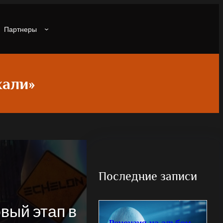
Партнеры
хали»
Последние записи
вый этап в
Рецензия на альбом