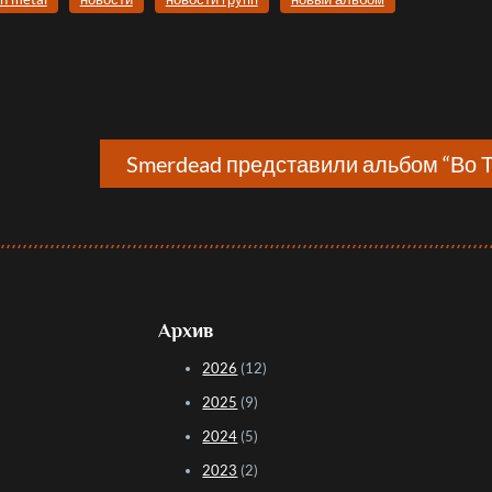
Smerdead представили альбом “Во 
Архив
2026
(12)
2025
(9)
2024
(5)
2023
(2)