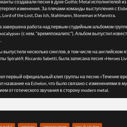
канты создавали песни в духе Gothic Metal исполнителей из 
етерпел изменения. За плечами команды выступления с Eisbre
, Lord of the Lost, Das Ich, Stahlmann, Stoneman и Manntra.
ла завершена работа над первым студийным альбомом груп
poсalypse» (с нем. “времяпокалипс”). Альбом выпустил изве
.
 выпустили несколько синглов, в том числе на английском я
ы Spiral69, Riccardo Sabetti, была записана песня «Heroes Li
ел первый официальный клип группы на песню «Течение вре
л название на Echelon, что было связано с изменениями в м
ием от готического звучания в сторону modern metal.
n metal
новости
новости групп
новый альбом