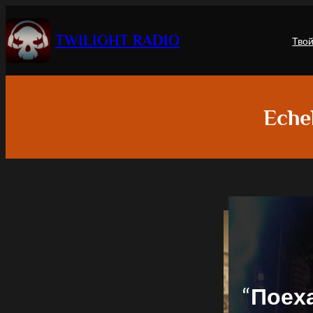
TWILIGHT RADIO
Тво
Eche
“
Поех