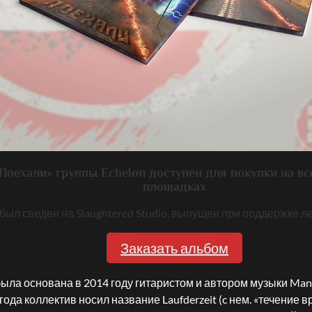
Поехали» группы Echelon доступен для покупки на в
площадках
был сведен на Slaughtered Studio, выпущен при поддержке л
Заказать альбом
была основана в 2014 году гитаристом и автором музыки Manu
года коллектив носил название Laufderzeit (c нем. «течение 