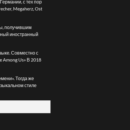
Германии, с тех пор
cher, Megaherz, Ost
пы, получившим
стный иностранный
зыке. Совместно с
ve Among Us» В 2018
мени». Тогда же
узыкальном стиле