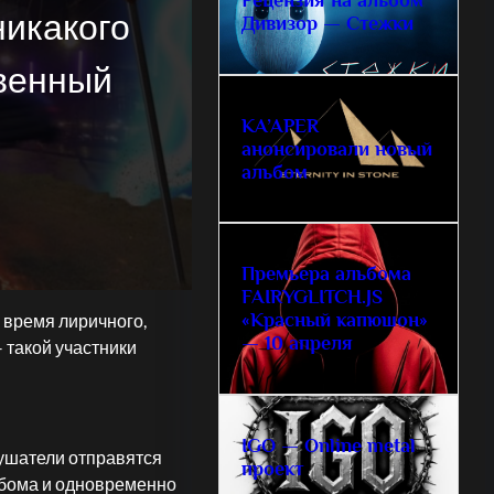
никакого
Дивизор — Стежки
твенный
KA’APER
анонсировали новый
альбом
Премьера альбома
FAIRYGLITCH.JS
«Красный капюшон»
 время лиричного,
— 10 апреля
 такой участники
IGO — Online metal
лушатели отправятся
проект
ьбома и одновременно