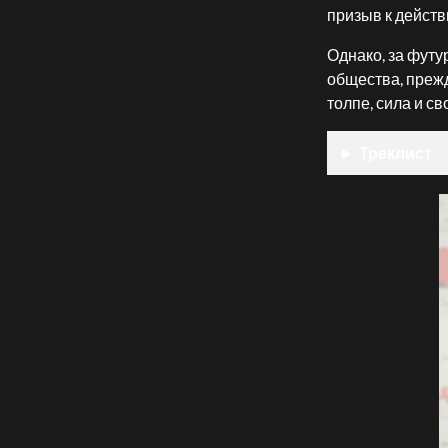
призыв к дейст
Однако, за футу
общества, прежд
толпе, сила и св
Треклист