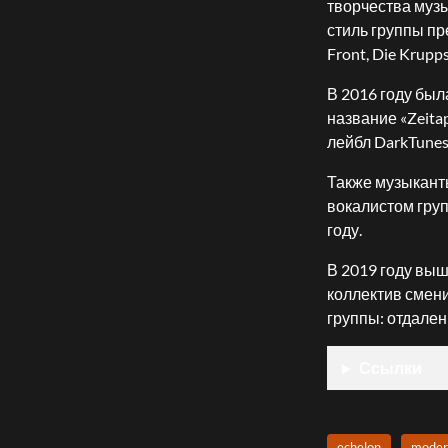
творчества музы
стиль группы пр
Front, Die Krupps
В 2016 году бы
название «Zeita
лейбл DarkTunes
Также музыканты
вокалистом групп
году.
В 2019 году выш
коллектив смени
группы: отдален
Ссылки
echelon
moder