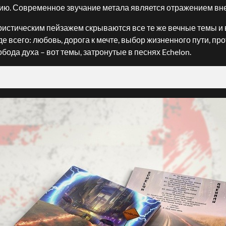
вию. Современное звучание метала является отражением вн
ристическим пейзажем скрываются все те же вечные темы и
е всего: любовь, дорога к мечте, выбор жизненного пути, пр
обода духа – вот темы, затронутые в песнях Echelon.