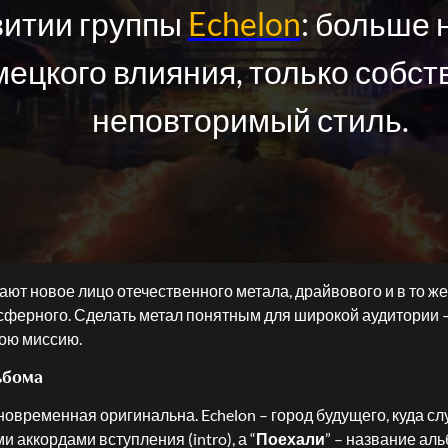
витии группы
Echelon
: больше 
мецкого влияния, только собс
неповторимый стиль.
ют новое лицо отечественного метала, драйвового и в то же
ферного. Сделать метал понятным для широкой аудитории –
вою миссию.
ьбома
новременная оригинальна. Echelon – город будущего, куда с
 аккордами вступления (intro), а “
Поехали
” – название ал