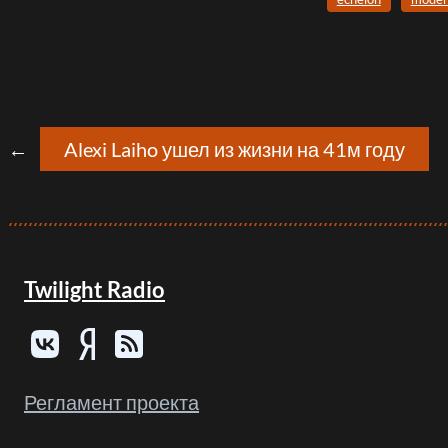
←
Alexi Laiho ушел из жизни на 41м году
Twilight Radio
Регламент проекта