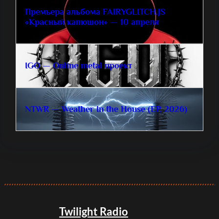
Премьера альбома FAIRYGLITCH.JS
«Красный капюшон» — 10 апреля
IGO — Online metal проект
NTWR — Weather In the House (EP, 2026)
Twilight Radio