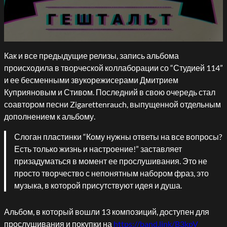
Как и все предыдущие релизы, запись альбома
происходила в творческой коллаборации со “Студией 114”
и ее бесменными звукорежисерами Дмитрием
Куприяновым и Стивом. Последний в свою очередь стал
соавтором песни Zigarettenrauch, выпущенной отдельным
дополнением к альбому.
Слоган пластинки “Кому нужны ответы на все вопросы?
Есть только жизнь и настроение!” заставляет
призадуматься в момент ее прослушивания. Это не
просто творчество с непонятным набором фраз, это
музыка, в которой присутствуют идея и душа.
Альбом, в который вошли 13 композиций, доступен для
прослушивания и покупки на
https://band.link/B3kpV