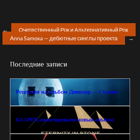
←
Очетественный Рок и Альтернативный Рок
Anna Samoxa — дебютные синглы проекта
→
Последние записи
Рецензия на альбом Дивизор — Стежки
KA’APER анонсировали новый альбом