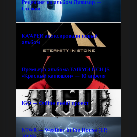
Рецензия на альбом Дивизор —
Стежки
KA’APER анонсировали новый
альбом
Премьера альбома FAIRYGLITCH.JS
«Красный капюшон» — 10 апреля
IGO — Online metal проект
NTWR — Weather In the House (EP,
2026)