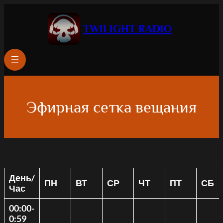
Перейти
к
TWILIGHT RADIO
содержимому
Эфирная сетка вещания
День/
ПН
ВТ
СР
ЧТ
ПТ
СБ
Час
00:00-
0:59