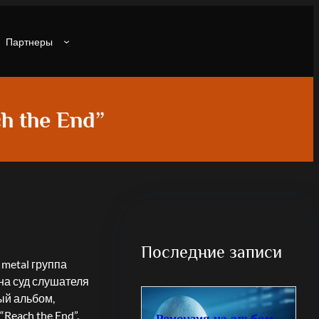
Партнеры
h the End”
Последние записи
 metal группа
на суд слушателя
й альбом,
Reach the End”.
Рецензия на альбом