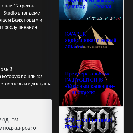
вошли 12 треков,
Дивизор — Стежки
l Studio в тандеме
колаем Баженовым и
 и прослушивания
KA’APER
анонсировали новый
альбом
новый
Премьера альбома
в которую вошли 12
FAIRYGLITCH.JS
ем Баженовым и доступна
«Красный капюшон»
— 10 апреля
в одном
IGO — Online metal
проект
е поджанров: от