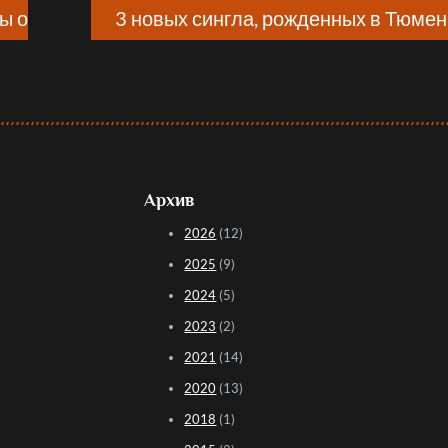
ы о
3 новых сингла, рожденных в Тюме
Архив
2026
(12)
2025
(9)
2024
(5)
2023
(2)
2021
(14)
2020
(13)
2018
(1)