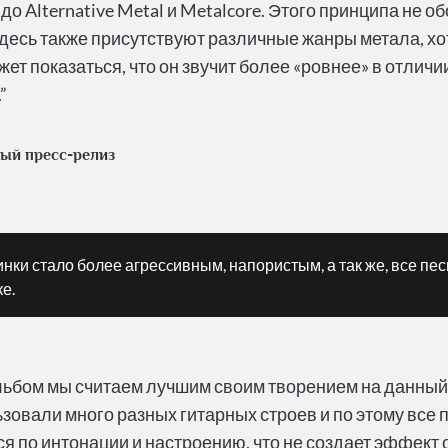
 до Alternative Metal и Metalcore. Этого принципа не 
десь также присутствуют различные жанры метала, хо
жет показаться, что он звучит более «ровнее» в отлич
”
ый пресс-релиз
нки стало более агресcивным, напористым, а так же, все пе
е.
ьбом мы считаем лучшим своим творением на данный
зовали много разных гитарных строев и по этому все 
я по интонации и настроению, что не создает эффект