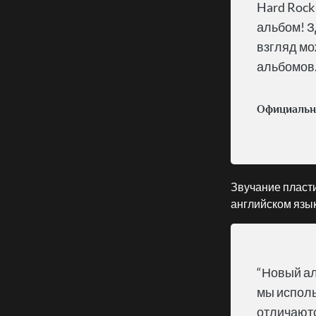
Hard Rock
альбом! З
взгляд мо
альбомов.
Официальн
Звучание пласти
английском язык
“Новый ал
мы исполь
отличаютс