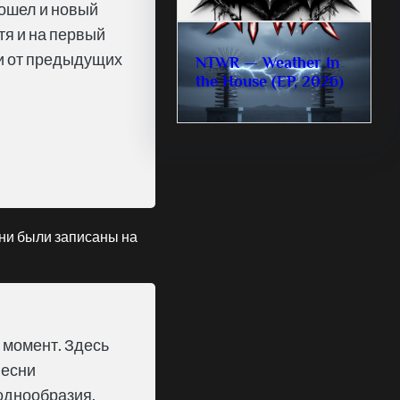
обошел и новый
тя и на первый
ии от предыдущих
NTWR — Weather In
the House (EP, 2026)
сни были записаны на
 момент. Здесь
песни
 однообразия.