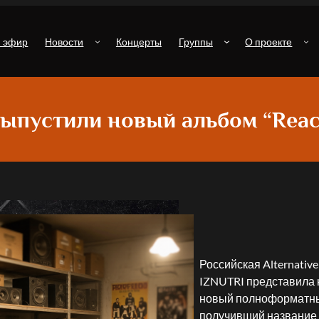
й эфир
Новости
Концерты
Группы
О проекте
ыпустили новый альбом “Reac
Российская Alternative
IZNUTRI представила 
новый полноформатны
получивший название “