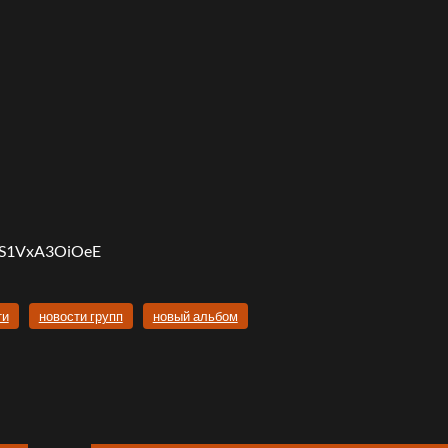
e/S1VxA3OiOeE
ти
новости групп
новый альбом