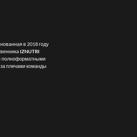
снованная в 2018 году
ственника
IZNUTRI
емя полноформатными
 за плечами команды