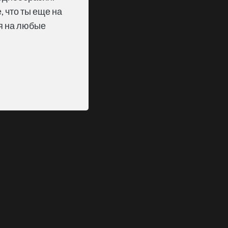
, что ты еще на
ая на любые