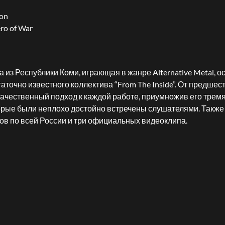
ion
ro of War
а из Республики Коми, играющая в жанре Alternative Metal, о
таточно известного коллектива “From The Inside”. От предше
 качественный подход к каждой работе, приумножив его тр
орые были неплохо достойно встречены слушателями. Также
ов по всей России и три официальных видеоклипа.