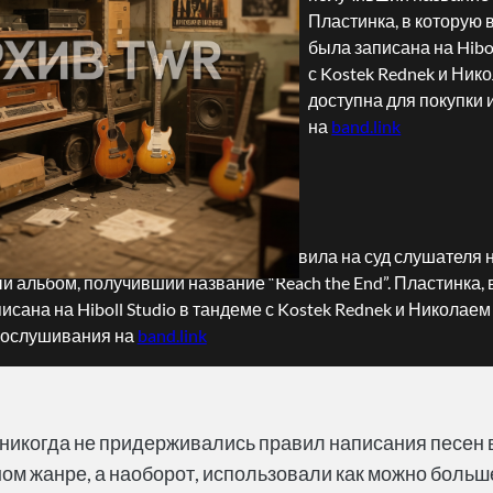
Пластинка, в которую 
была записана на Hibol
с Kostek Rednek и Ни
доступна для покупки
на
band.link
native metal группа
IZNUTRI
представила на суд слушателя 
альбом, получивший название “Reach the End”. Пластинка, 
писана на Hiboll Studio в тандеме с Kostek Rednek и Никола
прослушивания на
band.link
никогда не придерживались правил написания песен 
м жанре, а наоборот, использовали как можно больш