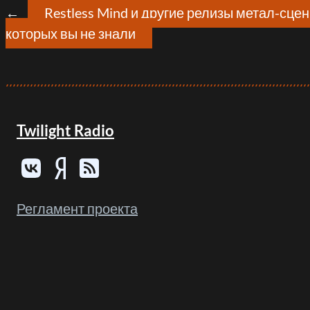
←
Restless Mind и другие релизы метал-сцен
которых вы не знали
Twilight Radio
Регламент проекта