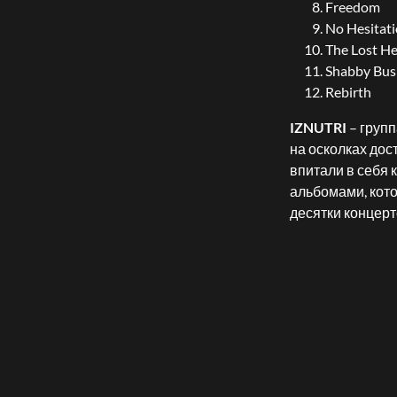
Freedom
No Hesitat
The Lost He
Shabby Bus
Rebirth
IZNUTRI
– групп
на осколках дос
впитали в себя
альбомами, кот
десятки концерт