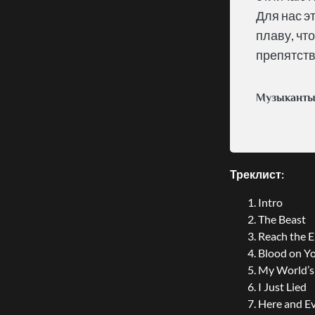
Для нас э
плаву, что
препятстви
Музыканты
Треклист:
Intro
The Beast
Reach the 
Blood on Yo
My World’s
I Just Lied
Here and E