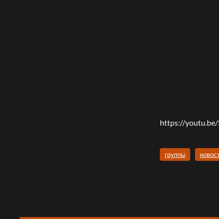
https://youtu.b
группы
новос