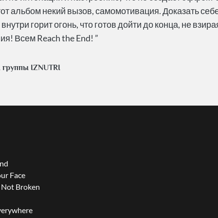
тот альбом некий вызов, самомотивация. Доказать себе
 внутри горит огонь, что готов дойти до конца, не взир
я! Всем Reach the End! ”
 группы IZNUTRI
End
ur Face
 Not Broken
verywhere