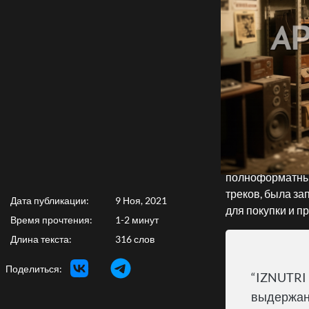
Российская Alter
полноформатный 
треков, была за
Дата публикации:
9 Ноя, 2021
для покупки и 
Время прочтения:
1-2 минут
Длина текста:
316 слов
Поделиться:
“IZNUTRI 
выдержано