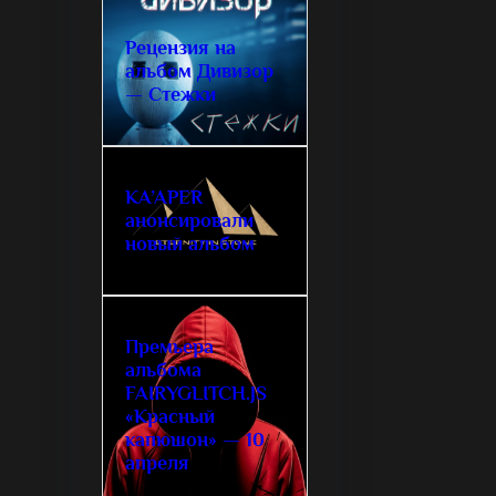
Рецензия на
альбом Дивизор
— Стежки
KA’APER
анонсировали
новый альбом
Премьера
альбома
FAIRYGLITCH.JS
«Красный
капюшон» — 10
апреля