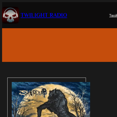
Перейти
к
TWILIGHT RADIO
Тво
содержимому