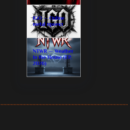
IGO — Online
metal проект
NTWR — Weather
In the House (EP,
2026)