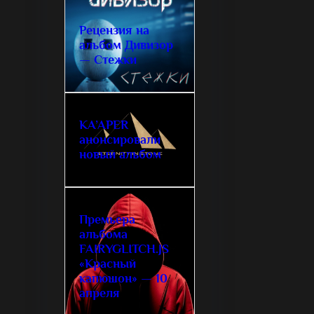
Рецензия на
альбом Дивизор
— Стежки
KA’APER
анонсировали
новый альбом
Премьера
альбома
FAIRYGLITCH.JS
«Красный
капюшон» — 10
апреля