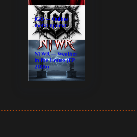
IGO — Online
metal проект
NTWR — Weather
In the House (EP,
2026)