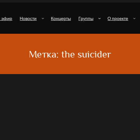
й эфир
Новости
Концерты
Группы
О проекте
Метка:
the suicider