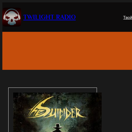
Перейти
к
TWILIGHT RADIO
Тво
содержимому