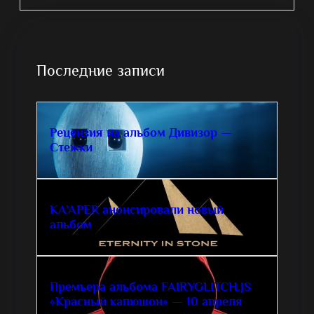
Последние записи
Рецензия на альбом Дивизор —
Стежки
KA’APER анонсировали новый
альбом
Премьера альбома FAIRYGLITCH.JS
«Красный капюшон» — 10 апреля