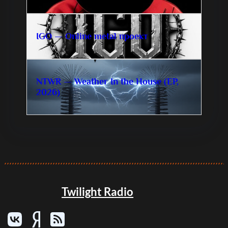
IGO — Online metal проект
NTWR — Weather In the House (EP,
2026)
Twilight Radio