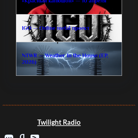
«Красный капюшон» — 10 апреля
IGO — Online metal проект
NTWR — Weather In the House (EP,
2026)
Twilight Radio