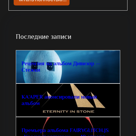
Последние записи
Рецензия на альбом Дивизор —
Стежки
KA’APER анонсировали новый
альбом
Премьера альбома FAIRYGLITCH.JS