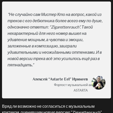
“Не случайно сам Мистер Кто на вопрос, какой из
треков с его дебютника более всего ему по душе,
однозначно ответил: “Zigarettenrauch”. Такой
нехарактерный для него номер вышел на
удивление мощным, а чувства и эмоции,
заложенные в композицию, заиграли
удивительными и неожиданными оттенками. И в
новой версии трека всё это усилилось ещё раз в
пятнадцать.”
Алексей “Astarte Eel” Иринеев
Форпост музыкальной аналитики”
ASTARTA
Вряд ли возможно не согласиться с музыкальным
критиком, оценившим новую версию “Zigarettenrauch”