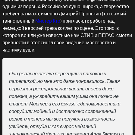
одним из первых. Российская душа широка, а творчество
требует размаха, именно Дмитрий Пронькин (тот самый
таинственный
Мистер Кто
) пригласил к работе над
немецкой версией трека коллег по сцене. Это трио, в
которое вошли уже известные нам СТИВ и ПЕГАС, смогли
привнести в этот сингл свои видение, мастерство и
частичку души.
Они реально слегка перегнули с патокой и
патетикой, но мне это даже понравилось. Такая
серьёзная рокенролльная ваниль иногда даже
полезна, а уж вредить вашим ушам она точно не
станет. Мистер и его друзья-единомышленники
соорудили модный и достаточно современный
ролик, и теперь мы все получили возможность
увидеть, откуда и как вырос недавний
хэллоуиновский фит-эксперимент Anna Samoxa со