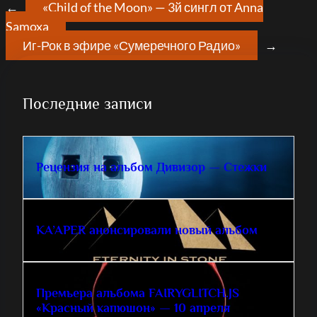
←
«Child of the Moon» — 3й сингл от Anna
Samoxa
Иг-Рок в эфире «Сумеречного Радио»
→
Последние записи
Рецензия на альбом Дивизор — Стежки
KA’APER анонсировали новый альбом
Премьера альбома FAIRYGLITCH.JS
«Красный капюшон» — 10 апреля