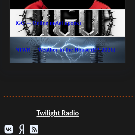
IGO — Online metal проект
NTWR — Weather In the House (EP, 2026)
Twilight Radio