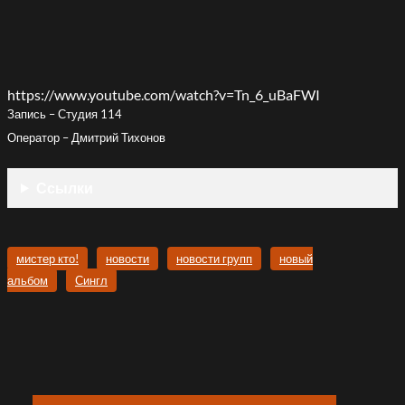
https://www.youtube.com/watch?v=Tn_6_uBaFWI
Запись – Студия 114
Оператор – Дмитрий Тихонов
Ссылки
мистер кто!
новости
новости групп
новый
альбом
Сингл