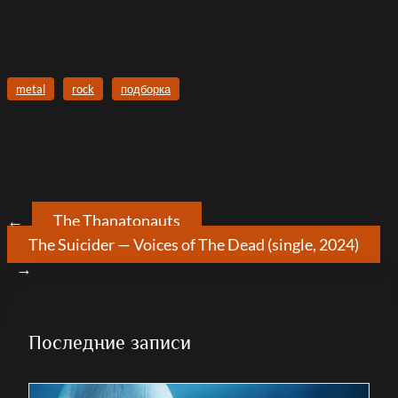
metal
rock
подборка
←
The Thanatonauts
The Suicider — Voices of The Dead (single, 2024)
→
Последние записи