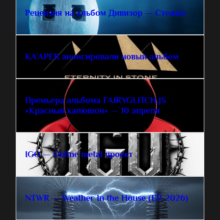
Рецензия на альбом Дивизор — Стежки
KA’APER анонсировали новый альбом
Премьера альбома FAIRYGLITCH.JS
«Красный капюшон» — 10 апреля
IGO — Online metal проект
NTWR — Weather In the House (EP, 2026)