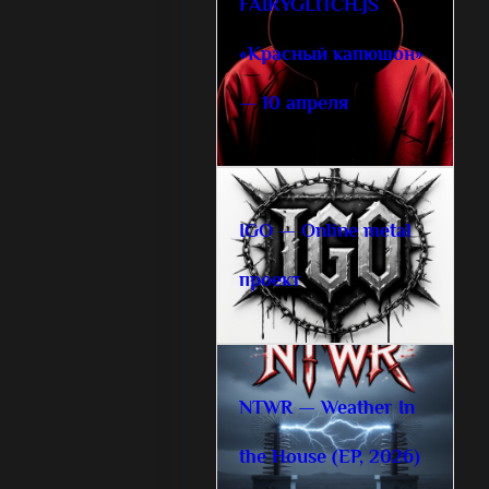
FAIRYGLITCH.JS
«Красный капюшон»
— 10 апреля
IGO — Online metal
проект
NTWR — Weather In
the House (EP, 2026)