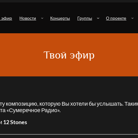
й эфир
Новости
Концерты
Группы
О проекте
Твой эфир
 ту композицию, которую Вы хотели бы услышать. Таки
та «Сумеречное Радио».
ии
12 Stones