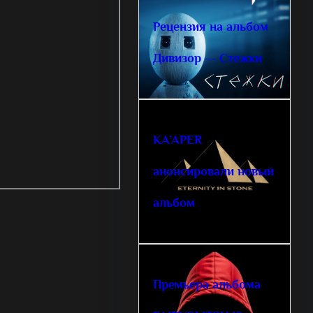
Рецензия на альбом
Дивизор — Стежки
KA’APER
анонсировали новый
альбом
Премьера альбома